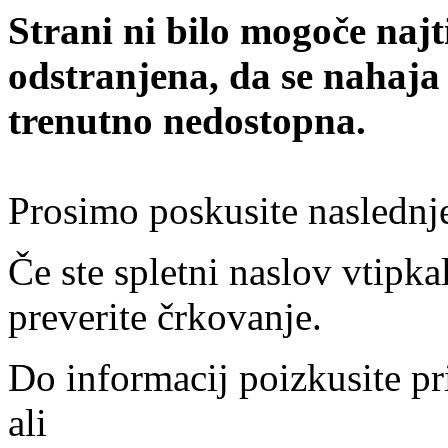
Strani ni bilo mogoče najt
odstranjena, da se nahaja
trenutno nedostopna.
Prosimo poskusite naslednj
Če ste spletni naslov vtipkal
preverite črkovanje.
Do informacij poizkusite pr
ali