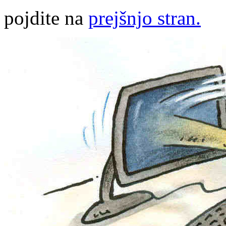
pojdite na
prejšnjo stran.