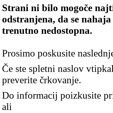
Strani ni bilo mogoče najt
odstranjena, da se nahaja
trenutno nedostopna.
Prosimo poskusite naslednj
Če ste spletni naslov vtipkal
preverite črkovanje.
Do informacij poizkusite pr
ali