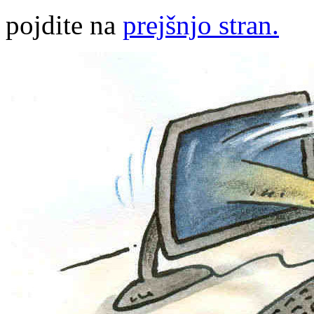
pojdite na
prejšnjo stran.