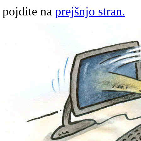
pojdite na
prejšnjo stran.