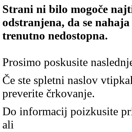
Strani ni bilo mogoče najt
odstranjena, da se nahaja
trenutno nedostopna.
Prosimo poskusite naslednj
Če ste spletni naslov vtipkal
preverite črkovanje.
Do informacij poizkusite pr
ali