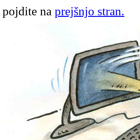
pojdite na
prejšnjo stran.