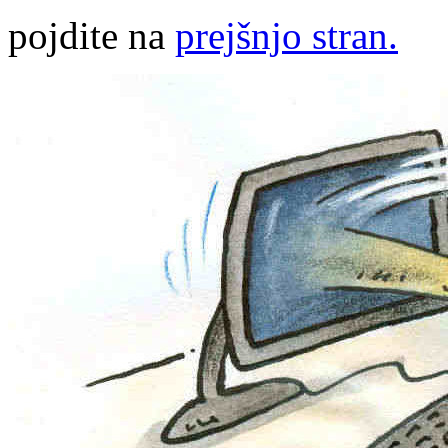
pojdite na
prejšnjo stran.