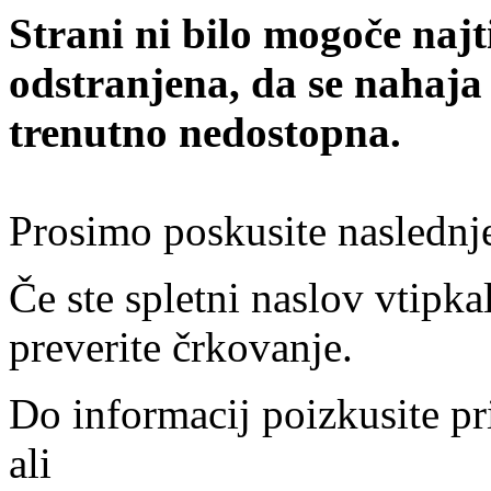
Strani ni bilo mogoče najt
odstranjena, da se nahaja
trenutno nedostopna.
Prosimo poskusite naslednj
Če ste spletni naslov vtipkal
preverite črkovanje.
Do informacij poizkusite pr
ali