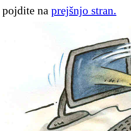
pojdite na
prejšnjo stran.