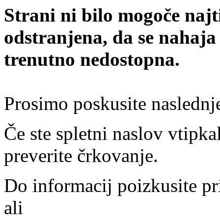
Strani ni bilo mogoče najt
odstranjena, da se nahaja
trenutno nedostopna.
Prosimo poskusite naslednj
Če ste spletni naslov vtipkal
preverite črkovanje.
Do informacij poizkusite pr
ali