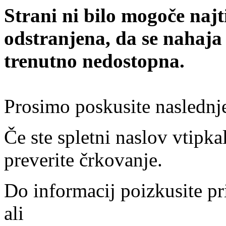
Strani ni bilo mogoče najt
odstranjena, da se nahaja
trenutno nedostopna.
Prosimo poskusite naslednj
Če ste spletni naslov vtipkal
preverite črkovanje.
Do informacij poizkusite pr
ali