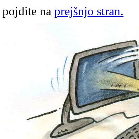
pojdite na
prejšnjo stran.