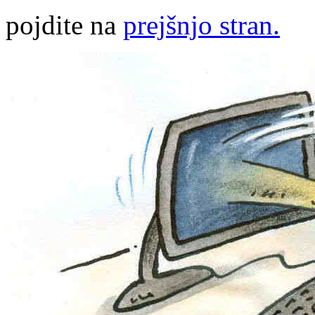
pojdite na
prejšnjo stran.