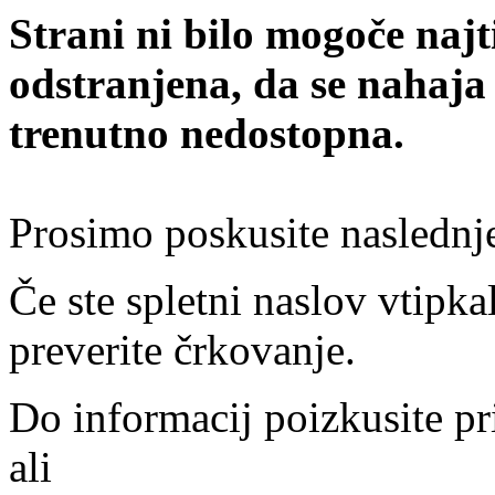
Strani ni bilo mogoče najt
odstranjena, da se nahaja
trenutno nedostopna.
Prosimo poskusite naslednj
Če ste spletni naslov vtipkal
preverite črkovanje.
Do informacij poizkusite pr
ali