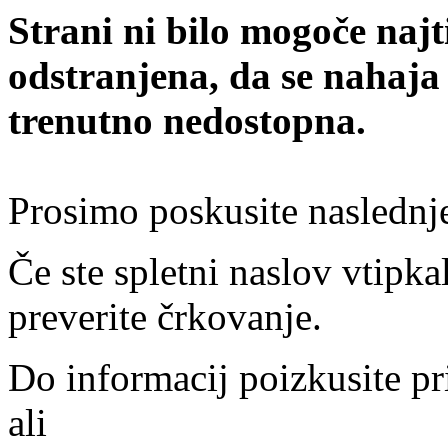
Strani ni bilo mogoče najt
odstranjena, da se nahaja
trenutno nedostopna.
Prosimo poskusite naslednj
Če ste spletni naslov vtipkal
preverite črkovanje.
Do informacij poizkusite pr
ali