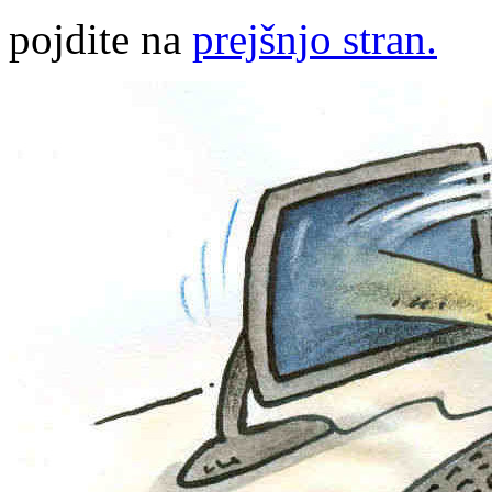
pojdite na
prejšnjo stran.