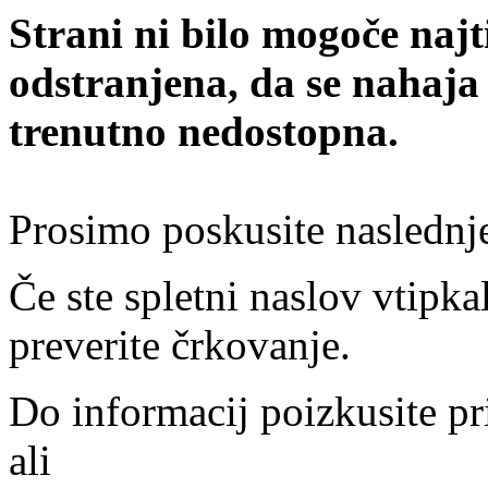
Strani ni bilo mogoče najt
odstranjena, da se nahaja
trenutno nedostopna.
Prosimo poskusite naslednj
Če ste spletni naslov vtipkal
preverite črkovanje.
Do informacij poizkusite pr
ali