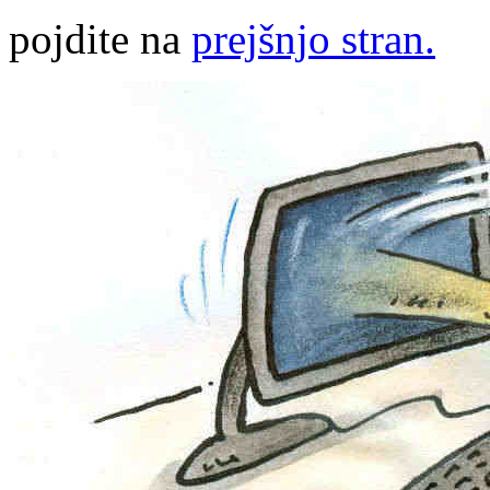
pojdite na
prejšnjo stran.