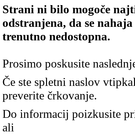
Strani ni bilo mogoče najt
odstranjena, da se nahaja
trenutno nedostopna.
Prosimo poskusite naslednj
Če ste spletni naslov vtipkal
preverite črkovanje.
Do informacij poizkusite pr
ali