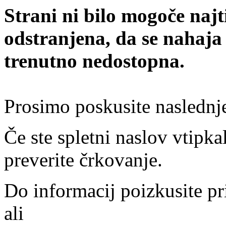
Strani ni bilo mogoče najt
odstranjena, da se nahaja
trenutno nedostopna.
Prosimo poskusite naslednj
Če ste spletni naslov vtipkal
preverite črkovanje.
Do informacij poizkusite pr
ali