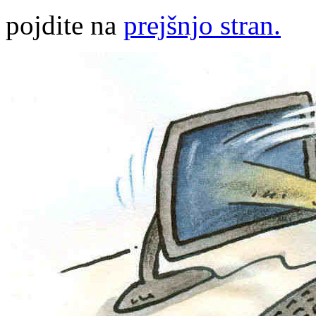
pojdite na
prejšnjo stran.