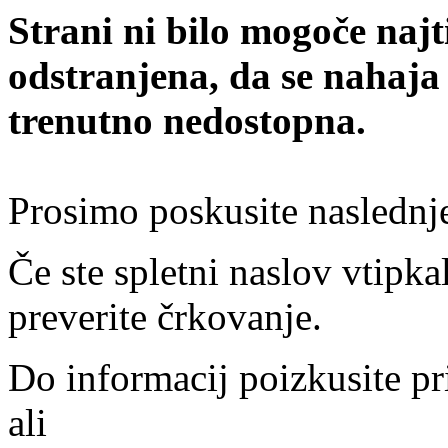
Strani ni bilo mogoče najt
odstranjena, da se nahaja
trenutno nedostopna.
Prosimo poskusite naslednj
Če ste spletni naslov vtipkal
preverite črkovanje.
Do informacij poizkusite pr
ali