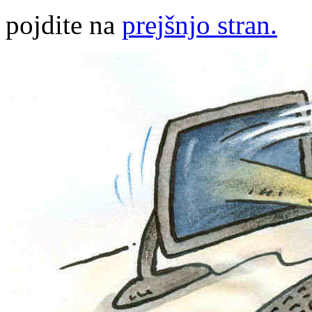
pojdite na
prejšnjo stran.