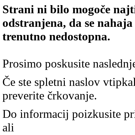
Strani ni bilo mogoče najt
odstranjena, da se nahaja
trenutno nedostopna.
Prosimo poskusite naslednj
Če ste spletni naslov vtipkal
preverite črkovanje.
Do informacij poizkusite pr
ali