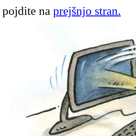
pojdite na
prejšnjo stran.