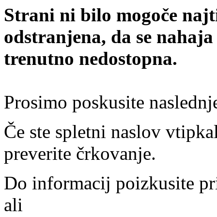
Strani ni bilo mogoče najt
odstranjena, da se nahaja
trenutno nedostopna.
Prosimo poskusite naslednj
Če ste spletni naslov vtipkal
preverite črkovanje.
Do informacij poizkusite pr
ali