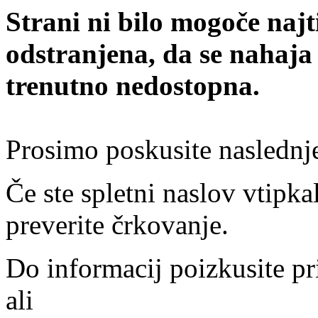
Strani ni bilo mogoče najt
odstranjena, da se nahaja
trenutno nedostopna.
Prosimo poskusite naslednj
Če ste spletni naslov vtipkal
preverite črkovanje.
Do informacij poizkusite pr
ali