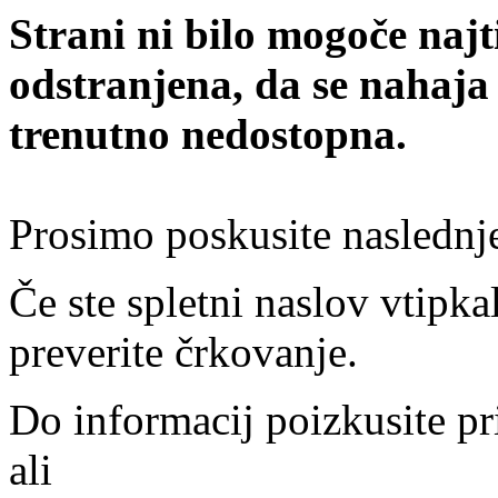
Strani ni bilo mogoče najt
odstranjena, da se nahaja
trenutno nedostopna.
Prosimo poskusite naslednj
Če ste spletni naslov vtipkal
preverite črkovanje.
Do informacij poizkusite pr
ali