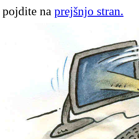
pojdite na
prejšnjo stran.