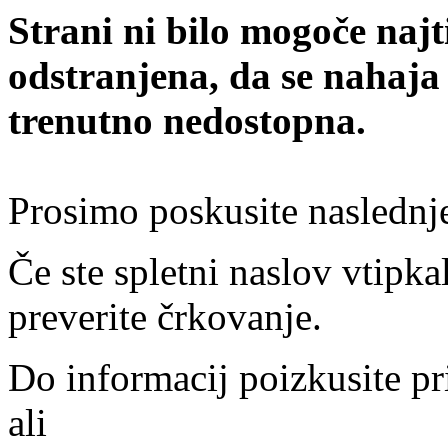
Strani ni bilo mogoče najt
odstranjena, da se nahaja
trenutno nedostopna.
Prosimo poskusite naslednj
Če ste spletni naslov vtipkal
preverite črkovanje.
Do informacij poizkusite pr
ali