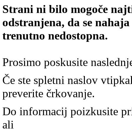
Strani ni bilo mogoče najt
odstranjena, da se nahaja
trenutno nedostopna.
Prosimo poskusite naslednj
Če ste spletni naslov vtipkal
preverite črkovanje.
Do informacij poizkusite pr
ali