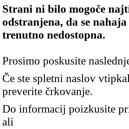
Strani ni bilo mogoče najt
odstranjena, da se nahaja
trenutno nedostopna.
Prosimo poskusite naslednj
Če ste spletni naslov vtipkal
preverite črkovanje.
Do informacij poizkusite pr
ali