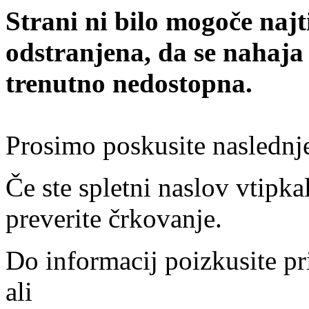
Strani ni bilo mogoče najt
odstranjena, da se nahaja
trenutno nedostopna.
Prosimo poskusite naslednj
Če ste spletni naslov vtipkal
preverite črkovanje.
Do informacij poizkusite pr
ali