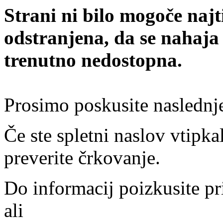
Strani ni bilo mogoče najt
odstranjena, da se nahaja
trenutno nedostopna.
Prosimo poskusite naslednj
Če ste spletni naslov vtipkal
preverite črkovanje.
Do informacij poizkusite pr
ali