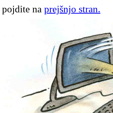
pojdite na
prejšnjo stran.