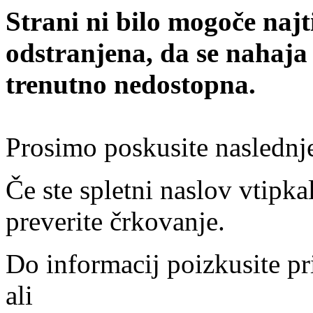
Strani ni bilo mogoče najt
odstranjena, da se nahaja
trenutno nedostopna.
Prosimo poskusite naslednj
Če ste spletni naslov vtipkal
preverite črkovanje.
Do informacij poizkusite pr
ali