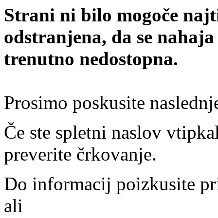
Strani ni bilo mogoče najt
odstranjena, da se nahaja
trenutno nedostopna.
Prosimo poskusite naslednj
Če ste spletni naslov vtipkal
preverite črkovanje.
Do informacij poizkusite pr
ali