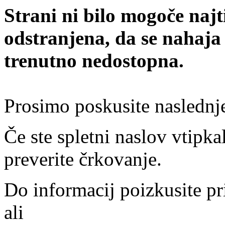
Strani ni bilo mogoče najt
odstranjena, da se nahaja
trenutno nedostopna.
Prosimo poskusite naslednj
Če ste spletni naslov vtipkal
preverite črkovanje.
Do informacij poizkusite pr
ali