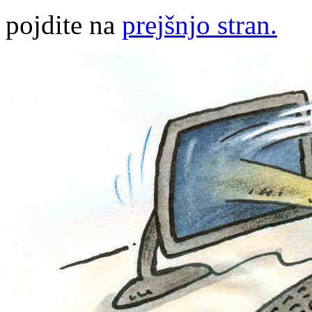
pojdite na
prejšnjo stran.