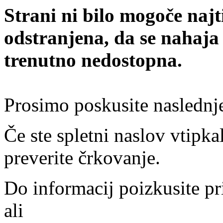
Strani ni bilo mogoče najt
odstranjena, da se nahaja
trenutno nedostopna.
Prosimo poskusite naslednj
Če ste spletni naslov vtipkal
preverite črkovanje.
Do informacij poizkusite pr
ali