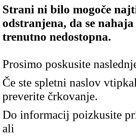
Strani ni bilo mogoče najt
odstranjena, da se nahaja
trenutno nedostopna.
Prosimo poskusite naslednj
Če ste spletni naslov vtipkal
preverite črkovanje.
Do informacij poizkusite pr
ali