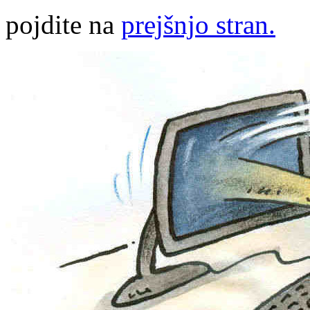
pojdite na
prejšnjo stran.