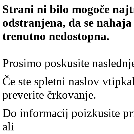
Strani ni bilo mogoče najt
odstranjena, da se nahaja
trenutno nedostopna.
Prosimo poskusite naslednj
Če ste spletni naslov vtipkal
preverite črkovanje.
Do informacij poizkusite pr
ali