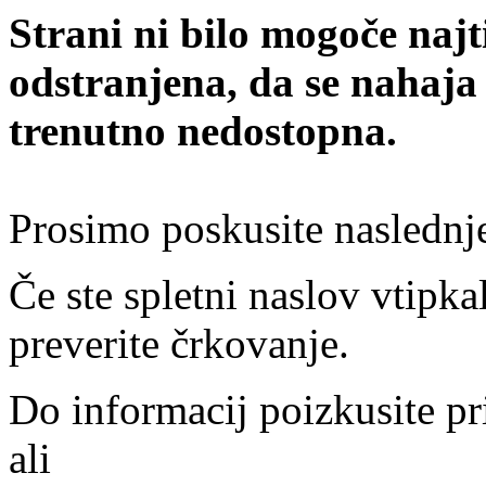
Strani ni bilo mogoče najt
odstranjena, da se nahaja
trenutno nedostopna.
Prosimo poskusite naslednj
Če ste spletni naslov vtipkal
preverite črkovanje.
Do informacij poizkusite pr
ali