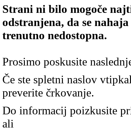
Strani ni bilo mogoče najt
odstranjena, da se nahaja
trenutno nedostopna.
Prosimo poskusite naslednj
Če ste spletni naslov vtipkal
preverite črkovanje.
Do informacij poizkusite pr
ali