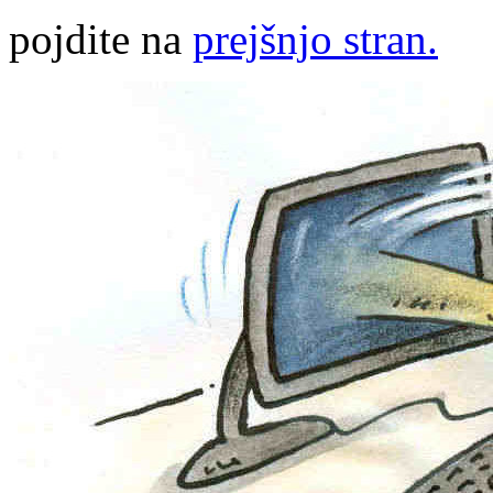
pojdite na
prejšnjo stran.