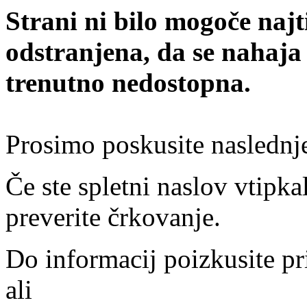
Strani ni bilo mogoče najt
odstranjena, da se nahaja
trenutno nedostopna.
Prosimo poskusite naslednj
Če ste spletni naslov vtipkal
preverite črkovanje.
Do informacij poizkusite pr
ali