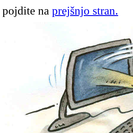
pojdite na
prejšnjo stran.