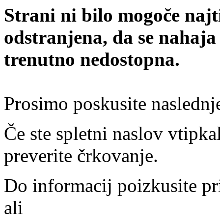
Strani ni bilo mogoče najt
odstranjena, da se nahaja
trenutno nedostopna.
Prosimo poskusite naslednj
Če ste spletni naslov vtipkal
preverite črkovanje.
Do informacij poizkusite pr
ali