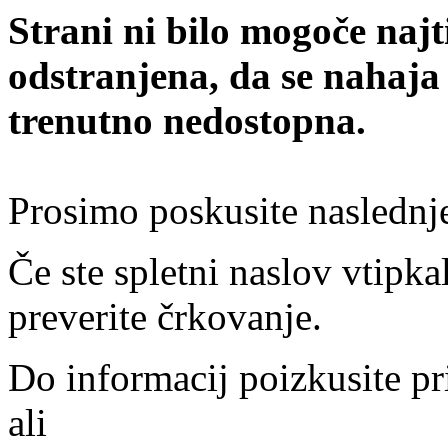
Strani ni bilo mogoče najt
odstranjena, da se nahaja
trenutno nedostopna.
Prosimo poskusite naslednj
Če ste spletni naslov vtipkal
preverite črkovanje.
Do informacij poizkusite pr
ali