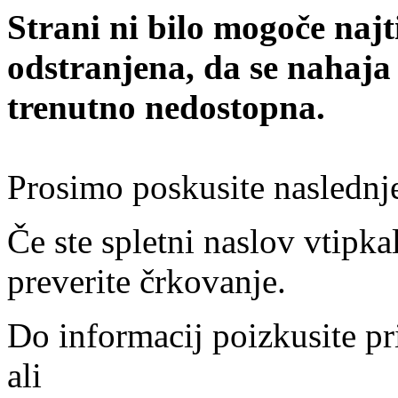
Strani ni bilo mogoče najt
odstranjena, da se nahaja
trenutno nedostopna.
Prosimo poskusite naslednj
Če ste spletni naslov vtipkal
preverite črkovanje.
Do informacij poizkusite pr
ali