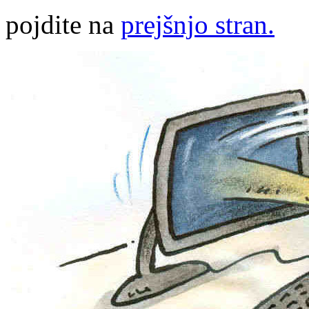
pojdite na
prejšnjo stran.