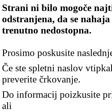
Strani ni bilo mogoče najt
odstranjena, da se nahaja
trenutno nedostopna.
Prosimo poskusite naslednj
Če ste spletni naslov vtipkal
preverite črkovanje.
Do informacij poizkusite pr
ali