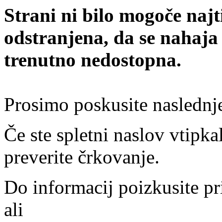
Strani ni bilo mogoče najt
odstranjena, da se nahaja
trenutno nedostopna.
Prosimo poskusite naslednj
Če ste spletni naslov vtipkal
preverite črkovanje.
Do informacij poizkusite pr
ali