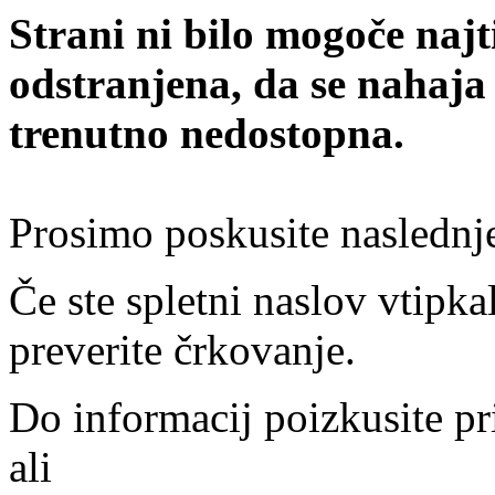
Strani ni bilo mogoče najt
odstranjena, da se nahaja
trenutno nedostopna.
Prosimo poskusite naslednj
Če ste spletni naslov vtipkal
preverite črkovanje.
Do informacij poizkusite pr
ali