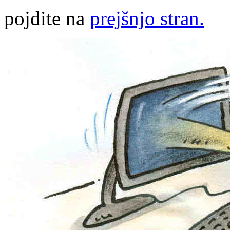
pojdite na
prejšnjo stran.