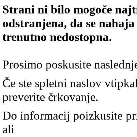
Strani ni bilo mogoče najt
odstranjena, da se nahaja
trenutno nedostopna.
Prosimo poskusite naslednj
Če ste spletni naslov vtipkal
preverite črkovanje.
Do informacij poizkusite pr
ali