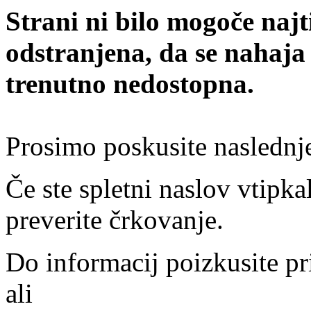
Strani ni bilo mogoče najt
odstranjena, da se nahaja
trenutno nedostopna.
Prosimo poskusite naslednj
Če ste spletni naslov vtipkal
preverite črkovanje.
Do informacij poizkusite pr
ali