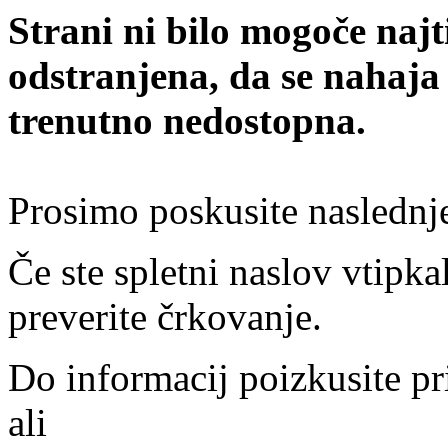
Strani ni bilo mogoče najt
odstranjena, da se nahaja
trenutno nedostopna.
Prosimo poskusite naslednj
Če ste spletni naslov vtipkal
preverite črkovanje.
Do informacij poizkusite pr
ali