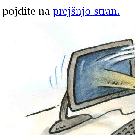
pojdite na
prejšnjo stran.