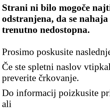
Strani ni bilo mogoče najt
odstranjena, da se nahaja
trenutno nedostopna.
Prosimo poskusite naslednj
Če ste spletni naslov vtipkal
preverite črkovanje.
Do informacij poizkusite pr
ali