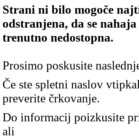
Strani ni bilo mogoče najt
odstranjena, da se nahaja
trenutno nedostopna.
Prosimo poskusite naslednj
Če ste spletni naslov vtipkal
preverite črkovanje.
Do informacij poizkusite pr
ali