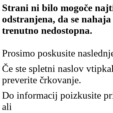
Strani ni bilo mogoče najt
odstranjena, da se nahaja
trenutno nedostopna.
Prosimo poskusite naslednj
Če ste spletni naslov vtipkal
preverite črkovanje.
Do informacij poizkusite pr
ali