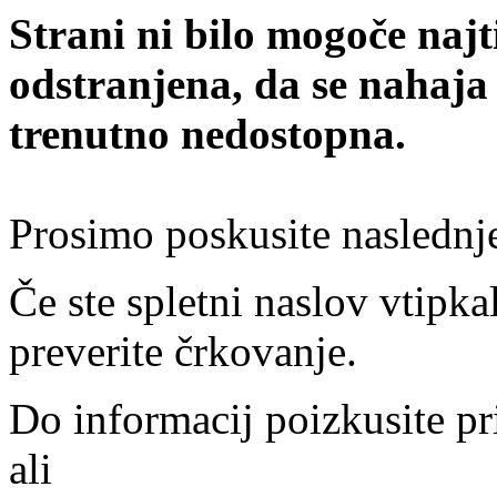
Strani ni bilo mogoče najt
odstranjena, da se nahaja
trenutno nedostopna.
Prosimo poskusite naslednj
Če ste spletni naslov vtipkal
preverite črkovanje.
Do informacij poizkusite pr
ali