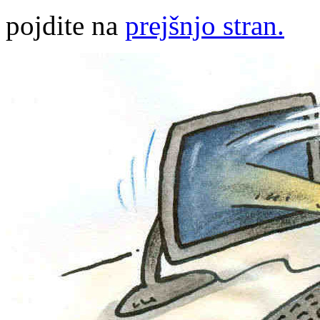
pojdite na
prejšnjo stran.