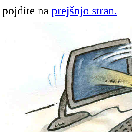
pojdite na
prejšnjo stran.