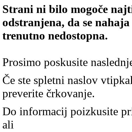
Strani ni bilo mogoče najt
odstranjena, da se nahaja
trenutno nedostopna.
Prosimo poskusite naslednj
Če ste spletni naslov vtipkal
preverite črkovanje.
Do informacij poizkusite pr
ali