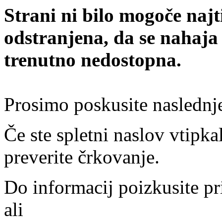
Strani ni bilo mogoče najt
odstranjena, da se nahaja
trenutno nedostopna.
Prosimo poskusite naslednj
Če ste spletni naslov vtipkal
preverite črkovanje.
Do informacij poizkusite pr
ali