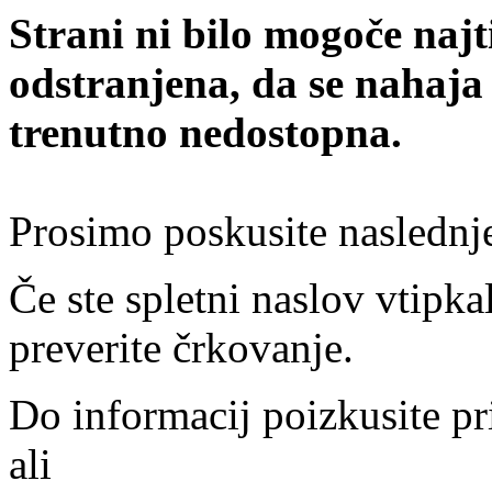
Strani ni bilo mogoče najt
odstranjena, da se nahaja
trenutno nedostopna.
Prosimo poskusite naslednj
Če ste spletni naslov vtipkal
preverite črkovanje.
Do informacij poizkusite pr
ali