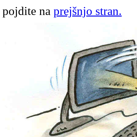
pojdite na
prejšnjo stran.