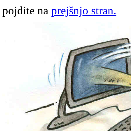
pojdite na
prejšnjo stran.