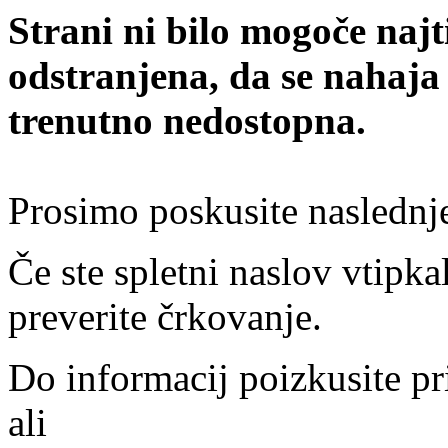
Strani ni bilo mogoče najt
odstranjena, da se nahaja
trenutno nedostopna.
Prosimo poskusite naslednj
Če ste spletni naslov vtipkal
preverite črkovanje.
Do informacij poizkusite pr
ali