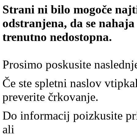
Strani ni bilo mogoče najt
odstranjena, da se nahaja
trenutno nedostopna.
Prosimo poskusite naslednj
Če ste spletni naslov vtipkal
preverite črkovanje.
Do informacij poizkusite pr
ali