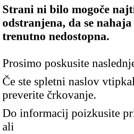
Strani ni bilo mogoče najt
odstranjena, da se nahaja
trenutno nedostopna.
Prosimo poskusite naslednj
Če ste spletni naslov vtipkal
preverite črkovanje.
Do informacij poizkusite pr
ali